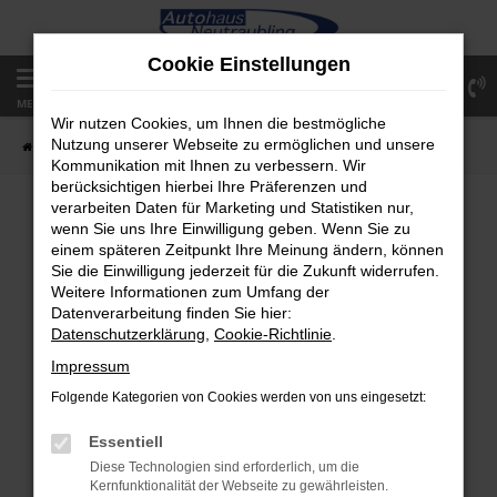
Zum
Hauptinhalt
Cookie Einstellungen
springen
0
MENÜ
Wir nutzen Cookies, um Ihnen die bestmögliche
Nutzung unserer Webseite zu ermöglichen und unsere
Startseite
Fahrzeugangebote
Fahrzeugsuche
Kommunikation mit Ihnen zu verbessern. Wir
berücksichtigen hierbei Ihre Präferenzen und
verarbeiten Daten für Marketing und Statistiken nur,
wenn Sie uns Ihre Einwilligung geben. Wenn Sie zu
FEHLER: NETWORK ERROR
einem späteren Zeitpunkt Ihre Meinung ändern, können
Sie die Einwilligung jederzeit für die Zukunft widerrufen.
Weitere Informationen zum Umfang der
Beim Laden ist ein Fehler aufgetreten.
Datenverarbeitung finden Sie hier:
Hier sind ein paar Tipps, die dir helfen können:
Datenschutzerklärung
,
Cookie-Richtlinie
.
Überprüfe deine Firewall und deine
Impressum
Internetverbindung.
Folgende Kategorien von Cookies werden von uns eingesetzt:
Laden andere Webseiten, zum Beispiel deine
Suchmaschine?
Essentiell
Prüfe deine Browsererweiterungen.
Diese Technologien sind erforderlich, um die
Kernfunktionalität der Webseite zu gewährleisten.
Manche Erweiterungen, wie Werbeblocker,