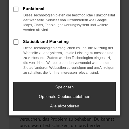
können das Laden bestimmter Seiten
Funktional
verhindern. Funktioniert die Seite in einem
Diese Technologien bieten die bestmögliche Funktionalität
anderen Browser oder in einem privaten
der Webseite. Services von Drittanbietern wie Google
Fenster?
Maps, Chats, Fahrzeugbewertungssystem und weitere
werden aktiviert.
Starte dein Gerät neu.
Das kann manchmal helfen, vorübergehende
Statistik und Marketing
Probleme zu beheben.
Diese Technologien ermöglichen es uns, die Nutzung der
Stelle sicher, dass dein Browser und dein
Webseite zu analysieren, um die Leistung zu messen und
zu verbessern. Zudem werden Technologien eingesetzt,
Betriebssystem auf dem neuesten Stand
die von dritten Werbetreibenden verwendet werden, um
sind.
Sie auf anderen Webseiten zu verfolgen und um Anzeigen
Veraltete Software birgt nicht nur ein
zu schalten, die für Ihre Interessen relevant sind.
Sicherheitsrisiko, sondern kann auch dazu
führen, dass bestimmte Funktionen nicht mehr
Speichern
unterstützt werden.
Optionale Cookies ablehnen
Wende dich an den Webseitenbetreiber.
Wenn du alle oben genannten Schritte versucht
Alle akzeptieren
hast, kontaktiere uns bitte. Wir werden
versuchen, das Problem zu beheben. Du kannst
uns diesen Text schicken, um uns bei der