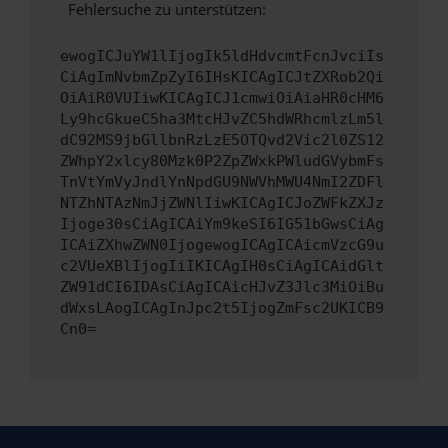
Fehlersuche zu unterstützen:
ewogICJuYW1lIjogIk5ldHdvcmtFcnJvciIs
CiAgImNvbmZpZyI6IHsKICAgICJtZXRob2Qi
OiAiR0VUIiwKICAgICJ1cmwiOiAiaHR0cHM6
Ly9hcGkueC5ha3MtcHJvZC5hdWRhcmlzLm5l
dC92MS9jbGllbnRzLzE5OTQvd2Vic2l0ZS12
ZWhpY2xlcy80Mzk0P2ZpZWxkPWludGVybmFs
TnVtYmVyJndlYnNpdGU9NWVhMWU4NmI2ZDFl
NTZhNTAzNmJjZWNlIiwKICAgICJoZWFkZXJz
Ijoge30sCiAgICAiYm9keSI6IG51bGwsCiAg
ICAiZXhwZWN0IjogewogICAgICAicmVzcG9u
c2VUeXBlIjogIiIKICAgIH0sCiAgICAidGlt
ZW91dCI6IDAsCiAgICAicHJvZ3Jlc3MiOiBu
dWxsLAogICAgInJpc2t5IjogZmFsc2UKICB9
Cn0=