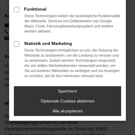
Funktional
Kommunikation:
Diese Technologien bieten die bestmögliche Funktionalität
der Webseite. Services von Drittanbietern wie Google
info@autohaus-neutraubling.de
Maps, Chats, Fahrzeugbewertungssystem und weitere
+49 9401 93320
werden aktiviert.
+49 9401 933244
Statistik und Marketing
Diese Technologien ermöglichen es uns, die Nutzung der
Rechtliches:
Webseite zu analysieren, um die Leistung zu messen und
zu verbessern. Zudem werden Technologien eingesetzt,
USt.-IdNr.: DE811453918
die von dritten Werbetreibenden verwendet werden, um
Sie auf anderen Webseiten zu verfolgen und um Anzeigen
Geschäftsführer: Anja Dreier
zu schalten, die für Ihre Interessen relevant sind.
Amtsgericht Regensburg | HRB 4491
Sitz der Gesellschaft: Neutraubling
Speichern
Optionale Cookies ablehnen
Hinweis gemäß § 36 Verbraucherstreitbeilegung:
Alle akzeptieren
Der Verkäufer/Auftragnehmer wird nicht an einem
Streitbeilegungsverfahren vor einer
Verbraucherschlichtungsstelle im Sinne des VSBG