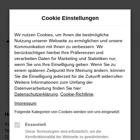
Zum
Hauptinhalt
Cookie Einstellungen
springen
Wir nutzen Cookies, um Ihnen die bestmögliche
Nutzung unserer Webseite zu ermöglichen und unsere
Startseite
Impressum
Kommunikation mit Ihnen zu verbessern. Wir
berücksichtigen hierbei Ihre Präferenzen und
verarbeiten Daten für Marketing und Statistiken nur,
IMPRESSUM
wenn Sie uns Ihre Einwilligung geben. Wenn Sie zu
einem späteren Zeitpunkt Ihre Meinung ändern, können
Sie die Einwilligung jederzeit für die Zukunft widerrufen.
HERAUSGEBER UND
Weitere Informationen zum Umfang der
HAFTUNGSAUSSCHLUSS
Datenverarbeitung finden Sie hier:
Datenschutzerklärung
,
Cookie-Richtlinie
.
Impressum
Folgende Kategorien von Cookies werden von uns eingesetzt:
Herausgeber
Autohaus Neutraubling GmbH
Essentiell
Neusatzer Straße 14
Diese Technologien sind erforderlich, um die
D-93073 Neutraubling
Kernfunktionalität der Webseite zu gewährleisten.