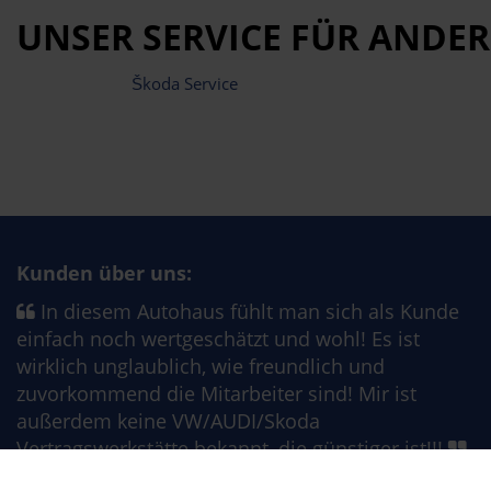
UNSER SERVICE FÜR ANDER
Škoda Service
Kunden über uns:
In diesem Autohaus fühlt man sich als Kunde
einfach noch wertgeschätzt und wohl! Es ist
wirklich unglaublich, wie freundlich und
zuvorkommend die Mitarbeiter sind! Mir ist
außerdem keine VW/AUDI/Skoda
Vertragswerkstätte bekannt, die günstiger ist!!!
Herr Fritz W.