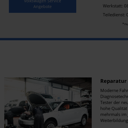
Volkswagen Service
Werkstatt: 0
Angebote
Teiledienst:
*nu
Reparatur
Moderne Fahr
Diagnosetech
Tester der ne
hohe Qualität
mehrmals im 
Weiterbildun