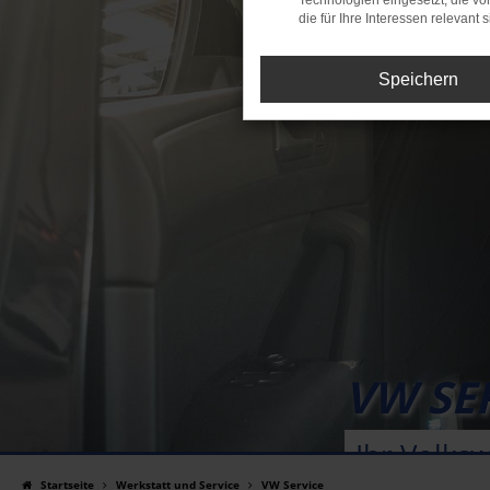
Technologien eingesetzt, die v
die für Ihre Interessen relevant s
Speichern
VW SE
Ihr Volks
Startseite
Werkstatt und Service
VW Service