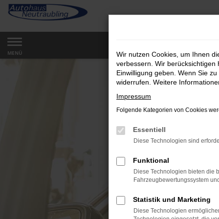
Zum
Hauptinhalt
springen
MENÜ
Wir nutzen Cookies, um Ihnen d
verbessern. Wir berücksichtigen 
Einwilligung geben. Wenn Sie zu 
widerrufen. Weitere Information
Impressum
Folgende Kategorien von Cookies werd
Essentiell
Diese Technologien sind erforde
Funktional
Diese Technologien bieten die b
Fahrzeugbewertungssystem und w
Statistik und Marketing
Diese Technologien ermöglichen