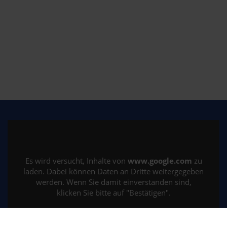
Es wird versucht, Inhalte von
www.google.com
zu
laden. Dabei können Daten an Dritte weitergegeben
werden. Wenn Sie damit einverstanden sind,
klicken Sie bitte auf "Bestätigen".