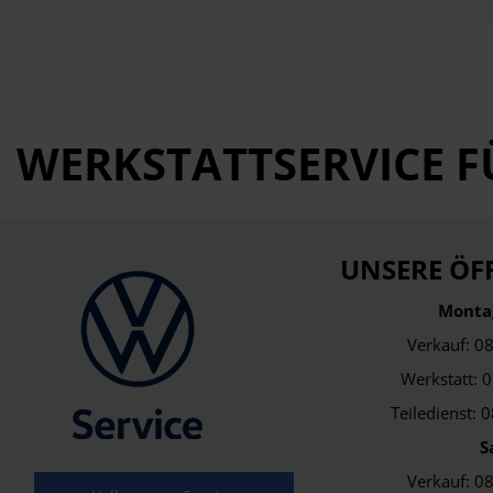
WERKSTATTSERVICE F
UNSERE ÖF
Montag
Verkauf: 0
Werkstatt: 
Teiledienst: 
S
Verkauf: 0