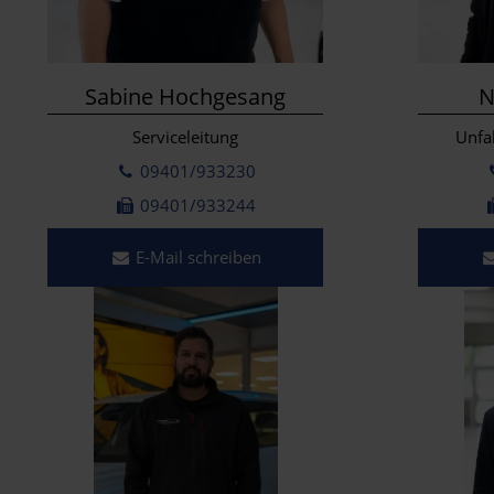
Sabine Hochgesang
N
Serviceleitung
Unfa
09401/933230
09401/933244
E-Mail schreiben