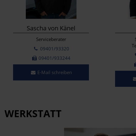
Sascha von Känel
Serviceberater
T
09401/93320
09401/933244
E-Mail schreiben
WERKSTATT