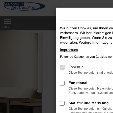
Zum
Hauptinhalt
springen
MENÜ
Wir nutzen Cookies, um Ihnen d
verbessern. Wir berücksichtigen 
Einwilligung geben. Wenn Sie zu 
widerrufen. Weitere Information
Impressum
Folgende Kategorien von Cookies werd
Essentiell
Diese Technologien sind erforde
Funktional
Diese Technologien bieten die b
Fahrzeugbewertungssystem und w
Statistik und Marketing
Diese Technologien ermöglichen