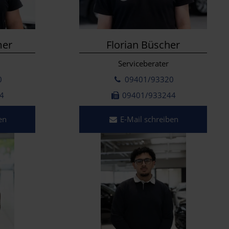
mer
Florian Büscher
Serviceberater
0
09401/93320
4
09401/933244
en
E-Mail schreiben