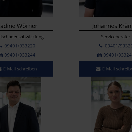
adine Wörner
Johannes Krä
llschadensabwicklung
Serviceberater
09401/933220
09401/9332
09401/933244
09401/93324
E-Mail schreiben
E-Mail schreib