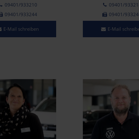
09401/933210
09401/93321
09401/933244
09401/93324
E-Mail schreiben
E-Mail schreib