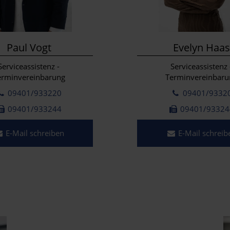
Paul Vogt
Evelyn Haas
Serviceassistenz -
Serviceassistenz 
erminvereinbarung
Terminvereinbaru
09401/933220
09401/9332
09401/933244
09401/93324
E-Mail schreiben
E-Mail schreib