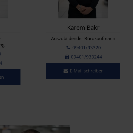
Karem Bakr
-
Auszubildender Bürokaufmann
ng
09401/93320
0
09401/933244
4
E-Mail schreiben
en