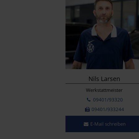
Nils Larsen
Werkstattmeister
09401/93320
09401/933244
E-Mail schreiben