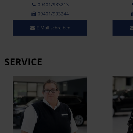
09401/933213
09401/933244
E-Mail schreiben
SERVICE