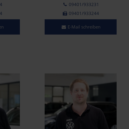
4
09401/933231
4
09401/933244
en
E-Mail schreiben