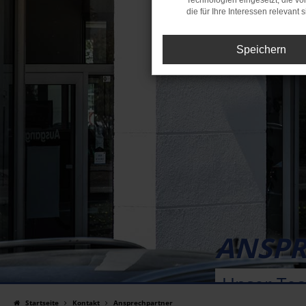
Technologien eingesetzt, die v
die für Ihre Interessen relevant s
Speichern
ANSPR
Unser Team
Startseite
Kontakt
Ansprechpartner